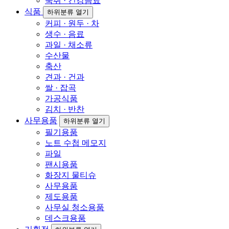
숙취 · 건강음료
식품
하위분류 열기
커피 · 원두 · 차
생수 · 음료
과일 · 채소류
수산물
축산
견과 · 건과
쌀 · 잡곡
가공식품
김치 · 반찬
사무용품
하위분류 열기
필기용품
노트 수첩 메모지
파일
팬시용품
화장지 물티슈
사무용품
제도용품
사무실 청소용품
데스크용품