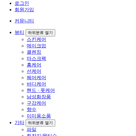
로그인
회원가입
커뮤니티
뷰티
하위분류 열기
스킨케어
메이크업
클렌징
마스크팩
홈케어
선케어
헤어케어
바디케어
핸드 · 풋케어
남성화장품
구강케어
향수
이미용소품
기타
하위분류 열기
파일
화장지/물티슈