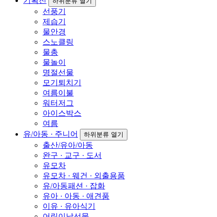
기획전
하위분류 열기
선풍기
제습기
물안경
스노클링
물총
물놀이
명절선물
모기퇴치기
여름이불
워터저그
아이스박스
여름
유/아동 · 주니어
하위분류 열기
출산/유아/아동
완구 · 교구 · 도서
유모차
유모차 · 웨건 · 외출용품
유/아동패션 · 잡화
유아 · 아동 · 애견품
이유 · 유아식기
어린이날선물