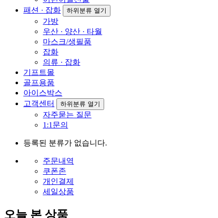
패션 · 잡화
하위분류 열기
가방
우산 · 양산 · 타월
마스크/생필품
잡화
의류 · 잡화
기프트몰
골프용품
아이스박스
고객센터
하위분류 열기
자주묻는 질문
1:1문의
등록된 분류가 없습니다.
주문내역
쿠폰존
개인결제
세일상품
오늘 본 상품