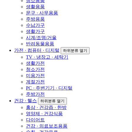
청소용품
생활용품
문구 · 사무용품
주방용품
수납가구
생활가구
시계/조명/거울
반려동물용품
가전 · 컴퓨터 · 디지털
하위분류 열기
TV · 냉장고 · 세탁기
생활가전
청소가전
미용가전
계절가전
PC · 주변기기 · 디지털
주방가전
건강 · 헬스
하위분류 열기
홍삼 · 건강즙 · 한방
영양제 · 건강식품
다이어트
건강 · 의료보조용품