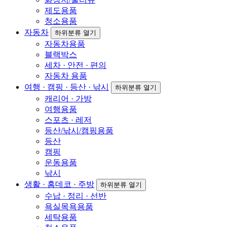
제도용품
청소용품
자동차
하위분류 열기
자동차용품
블랙박스
세차 · 안전 · 편의
자동차 용품
여행 · 캠핑 · 등산 · 낚시
하위분류 열기
캐리어 · 가방
여행용품
스포츠 · 레저
등산/낚시/캠핑용품
등산
캠핑
운동용품
낚시
생활 · 홈데코 · 주방
하위분류 열기
수납 · 정리 · 선반
욕실목욕용품
세탁용품