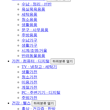
수납 · 정리 · 선반
욕실목욕용품
세탁용품
청소용품
생활용품
문구 · 사무용품
주방용품
수납가구
생활가구
시계/조명/거울
반려동물용품
가전 · 컴퓨터 · 디지털
하위분류 열기
TV · 냉장고 · 세탁기
생활가전
청소가전
미용가전
계절가전
PC · 주변기기 · 디지털
주방가전
건강 · 헬스
하위분류 열기
홍삼 · 건강즙 · 한방