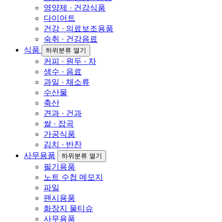
영양제 · 건강식품
다이어트
건강 · 의료보조용품
숙취 · 건강음료
식품
하위분류 열기
커피 · 원두 · 차
생수 · 음료
과일 · 채소류
수산물
축산
견과 · 건과
쌀 · 잡곡
가공식품
김치 · 반찬
사무용품
하위분류 열기
필기용품
노트 수첩 메모지
파일
팬시용품
화장지 물티슈
사무용품