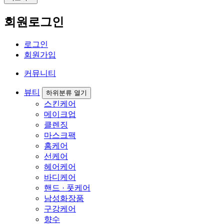
회원로그인
로그인
회원가입
커뮤니티
뷰티
하위분류 열기
스킨케어
메이크업
클렌징
마스크팩
홈케어
선케어
헤어케어
바디케어
핸드 · 풋케어
남성화장품
구강케어
향수