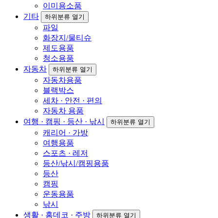
이미용소품
기타
하위분류 열기
파일
화장지/물티슈
제도용품
청소용품
자동차
하위분류 열기
자동차용품
블랙박스
세차 · 안전 · 편의
자동차 용품
여행 · 캠핑 · 등산 · 낚시
하위분류 열기
캐리어 · 가방
여행용품
스포츠 · 레저
등산/낚시/캠핑용품
등산
캠핑
운동용품
낚시
생활 · 홈데코 · 주방
하위분류 열기