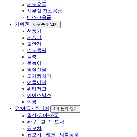
제도용품
사무실 청소용품
데스크용품
기획전
하위분류 열기
선풍기
제습기
물안경
스노클링
물총
물놀이
명절선물
모기퇴치기
여름이불
워터저그
아이스박스
여름
유/아동 · 주니어
하위분류 열기
출산/유아/아동
완구 · 교구 · 도서
유모차
유모차 · 웨건 · 외출용품