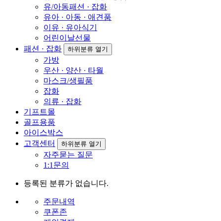
유/아동패션 · 잡화
유아 · 아동 · 애견품
이유 · 유아식기
어린이날선물
패션 · 잡화
하위분류 열기
가방
우산 · 양산 · 타월
마스크/생필품
잡화
의류 · 잡화
기프트몰
골프용품
아이스박스
고객센터
하위분류 열기
자주묻는 질문
1:1문의
등록된 분류가 없습니다.
주문내역
쿠폰존